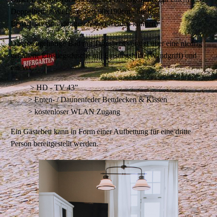
Doppelbett (zwei Einzelbett 90x190cm - die bei
Bedarf auseinander geschoben werden können)
.
Das dazugehörige Bad mit Tageslicht verfügt über eine niedrig
gehaltene Einstiegsdusche mit Einstiegshilfe (Wandgriff) und
ein WC.
> HD - TV 43”
> Enten- / Daunenfeder Bettdecken & Kissen
> kostenloser WLAN Zugang
Ein Gästebett kann in Form einer Aufbettung für eine dritte
Person bereitgestellt werden.