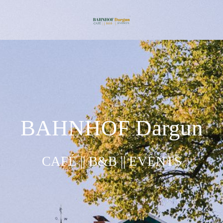
BAHNHOF Dargun
CAFÉ || B&B || EVENTS