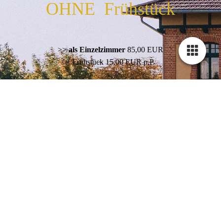
OHNE Frühstück
>>
als Einzelzimmer
85,00 EUR
+ Frühstück 15,00 EUR p.P.
>>
als Doppelzimmer 9
5,00 EUR
+ Frühstück 15,00 EUR p.P.
-----------
>> Aufbettung 35,00 EUR
Preise verstehen sich pro Nacht
Unser B&B ist eine tierfreie- & Nichtraucher geführte
Unterkunft.