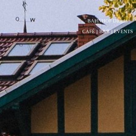
BAHNHOF Dargun
CAFÉ || B&B || EVENTS