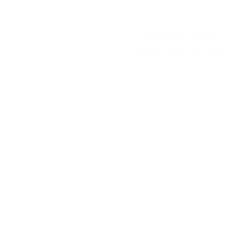
BAHNHOF Dargun
CAFÉ || B&B || EVENTS