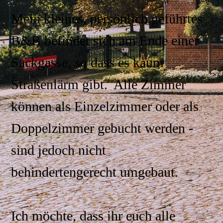
Mein kleines, persönlich geführtes
B&B befindet sich am Ende einer
Sackgasse, so dass es kaum
Straßenlärm gibt. Alle Zimmer
können als Einzelzimmer oder als
Doppelzimmer gebucht werden -
sind jedoch nicht
behindertengerecht umgebaut.
Ich möchte, dass ihr euch alle