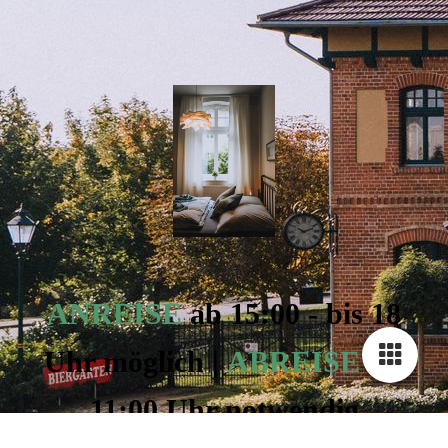
ANREISE
ab 15:00 - bis 18
Uhr möglich |
ABREISE
bis
11:00 Uhr notwendig