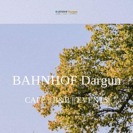
BAHNHOF Dargun
CAFÉ || B&B || EVENTS