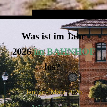
Was ist im Jahr
2026
im BAHNHOF
los?
Januar - März 2026