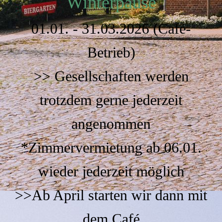
Winterpause
01.01. - 31.03.2026 (Café-
Betrieb)
>> Gesellschaften werden
trotzdem gerne jederzeit
angenommen
*Zimmervermietung ab 06.01.
wieder jederzeit möglich
>>Ab April starten wir dann mit
dem Café