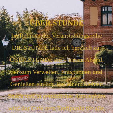
ÜBER.STUNDE
Im Rahmen der Veranstaltungsreihe
DIE.STUNDE lade ich herzlich zur
ÜBER.STUNDE ein – einem Abend,
der zum Verweilen, Entspannen und
Genießen einlädt. Bei einem kleinen
Snack und in gemütlicher Atmosphäre
wird das Café zum Treffpunkt für alle,