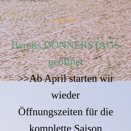
April 2026
Bereits DONNERSTAGS
geöffnet
>>Ab April starten wir
wieder
Öffnungszeiten für die
komplette Saison