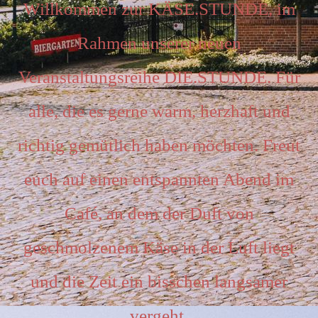
Willkommen zur KÄSE.STUNDE, im
Rahmen unserer neuen
Veranstaltungsreihe DIE.STUNDE. Für
alle, die es gerne warm, herzhaft und
richtig gemütlich haben möchten. Freut
euch auf einen entspannten Abend im
Café, an dem der Duft von
geschmolzenem Käse in der Luft liegt
und die Zeit ein bisschen langsamer
vergeht.